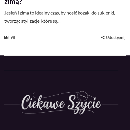
zimą?
Jesień i zima to idealny czas, by nosić kozaki do sukienki,
tworząc stylizacje, które są…
98
Udostępnij