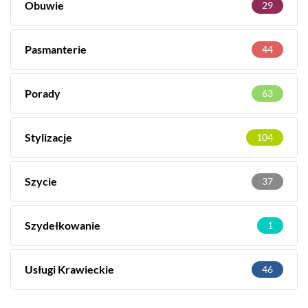
Obuwie
29
Pasmanterie
44
Porady
63
Stylizacje
104
Szycie
37
Szydełkowanie
1
Usługi Krawieckie
46