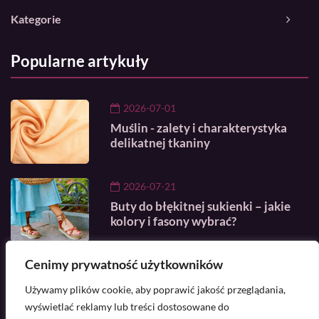
Kategorie
Popularne artykuły
2026-07-01
Muślin - zalety i charakterystyka
delikatnej tkaniny
2026-07-21
Buty do błękitnej sukienki – jakie
kolory i fasony wybrać?
Cenimy prywatność użytkowników
2025-04-08
Czarna sukienka wieczorowa –
Używamy plików cookie, aby poprawić jakość przeglądania,
klasyka, która nigdy nie wychodzi z
wyświetlać reklamy lub treści dostosowane do
mody