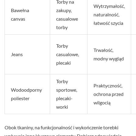
Torby na
Wytrzymałość,
Bawełna
zakupy,
naturalność,
canvas
casualowe
łatwość szycia
torby
Torby
Trwałość,
Jeans
casualowe,
modny wygląd
plecaki
Torby
Praktyczność,
Wodoodporny
sportowe,
ochrona przed
poliester
plecaki-
wilgocią
worki
Obok tkaniny, na funkcjonalność i wykończenie torebki
wpływają inne kluczowe elementy. Dobierz odpowiednią