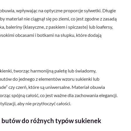
buwia, wpływając na optyczne proporcje sylwetki. Długie
 materiał nie ciągnął się po ziemi, co jest zgodne z zasadą
, baleriny (klasyczne, z paskiem i spiczaste) lub loafersy,
ysokimi obcasami i botkami na słupku, które dodają
enki, tworząc harmonijną paletę lub świadomy,
butów do jednego z elementów wzoru sukienki lub
ude” czy czerń, które są uniwersalne. Materiał obuwia
rząc spójną całość, co jest ważne dla zachowania elegancji.
lizacji, aby nie przytłoczyć całości.
butów do różnych typów sukienek