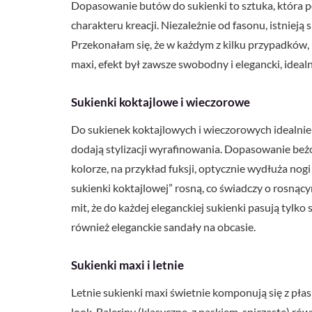
Dopasowanie butów do sukienki to sztuka, która p
charakteru kreacji. Niezależnie od fasonu, istniej
Przekonałam się, że w każdym z kilku przypadków, 
maxi, efekt był zawsze swobodny i elegancki, idealn
Sukienki koktajlowe i wieczorowe
Do sukienek koktajlowych i wieczorowych idealnie p
dodają stylizacji wyrafinowania. Dopasowanie beż
kolorze, na przykład fuksji, optycznie wydłuża nog
sukienki koktajlowej” rosną, co świadczy o rosną
mit, że do każdej eleganckiej sukienki pasują tylko 
również eleganckie sandały na obcasie.
Sukienki maxi i letnie
Letnie sukienki maxi świetnie komponują się z pł
look. Baleriny (klasyczne, z paskiem, spiczaste) r