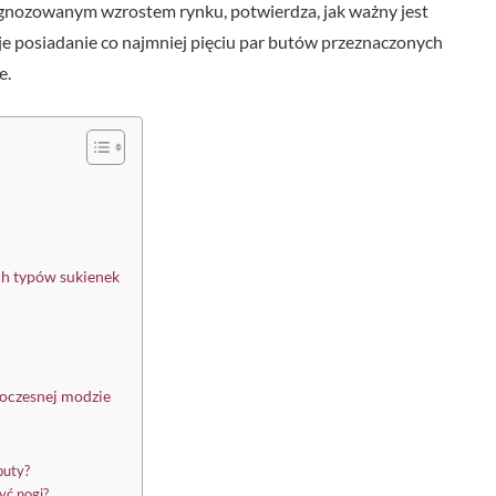
gnozowanym wzrostem rynku, potwierdza, jak ważny jest
je posiadanie co najmniej pięciu par butów przeznaczonych
e.
h typów sukienek
woczesnej modzie
buty?
yć nogi?