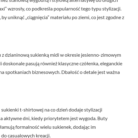
i” wzrosły, co podkreśla popularność tego typu stylizacji.
y uniknąć „ciągnięcia” materiału po ziemi, co jest zgodne z
u z dzianinową sukienką midi w okresie jesienno-zimowym
i doskonale pasują również klasyczne czółenka, eleganckie
 i na spotkaniach biznesowych. Dbałość o detale jest ważna
ukienki t-shirtowej na co dzień dodaje stylizacji
a aktywne dni, kiedy priorytetem jest wygoda. Buty
ełamują formalność wielu sukienek, dodając im
 do casualowych kreacji.