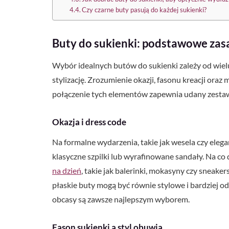
Czy czarne buty pasują do każdej sukienki?
Buty do sukienki: podstawowe za
Wybór idealnych butów do sukienki zależy od wiel
stylizację. Zrozumienie okazji, fasonu kreacji ora
połączenie tych elementów zapewnia udany zestaw,
Okazja i dress code
Na formalne wydarzenia, takie jak wesela czy elega
klasyczne szpilki lub wyrafinowane sandały. Na co
na dzień
, takie jak balerinki, mokasyny czy sneake
płaskie buty mogą być równie stylowe i bardziej od
obcasy są zawsze najlepszym wyborem.
Fason sukienki a styl obuwia