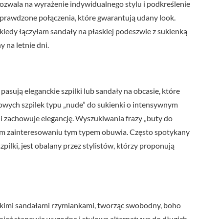
ozwala na wyrażenie indywidualnego stylu i podkreślenie
ą sprawdzone połączenia, które gwarantują udany look.
kiedy łączyłam sandały na płaskiej podeszwie z sukienką
y na letnie dni.
asują eleganckie szpilki lub sandały na obcasie, które
owych szpilek typu „nude” do sukienki o intensywnym
i i zachowuje elegancję. Wyszukiwania frazy „buty do
cym zainteresowaniu tym typem obuwia. Często spotykany
szpilki, jest obalany przez stylistów, którzy proponują
askimi sandałami rzymiankami, tworząc swobodny, boho
ównież stanowią wygodną i stylową alternatywę do długich