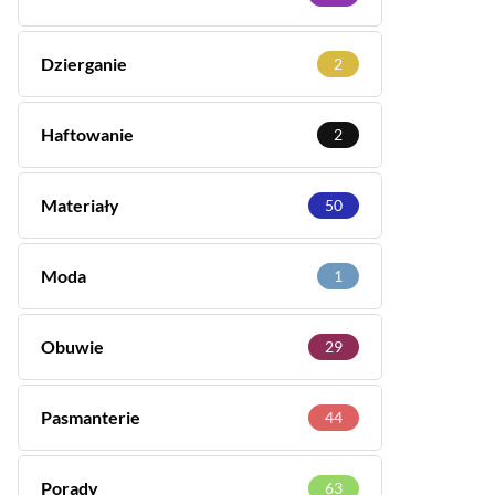
Dzierganie
2
Haftowanie
2
Materiały
50
Moda
1
Obuwie
29
Pasmanterie
44
Porady
63