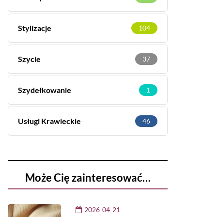
Stylizacje
104
Szycie
37
Szydełkowanie
1
Usługi Krawieckie
46
Może Cię zainteresować…
2026-04-21