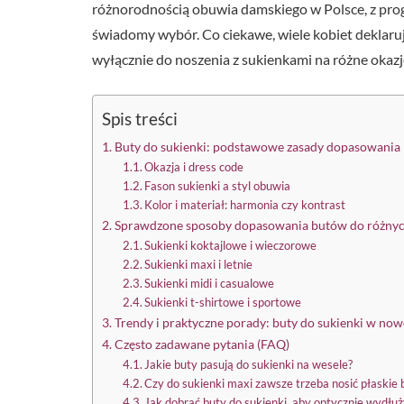
różnorodnością obuwia damskiego w Polsce, z pro
świadomy wybór. Co ciekawe, wiele kobiet deklaru
wyłącznie do noszenia z sukienkami na różne okazj
Spis treści
Buty do sukienki: podstawowe zasady dopasowania
Okazja i dress code
Fason sukienki a styl obuwia
Kolor i materiał: harmonia czy kontrast
Sprawdzone sposoby dopasowania butów do różnyc
Sukienki koktajlowe i wieczorowe
Sukienki maxi i letnie
Sukienki midi i casualowe
Sukienki t-shirtowe i sportowe
Trendy i praktyczne porady: buty do sukienki w no
Często zadawane pytania (FAQ)
Jakie buty pasują do sukienki na wesele?
Czy do sukienki maxi zawsze trzeba nosić płaskie 
Jak dobrać buty do sukienki, aby optycznie wydłuż