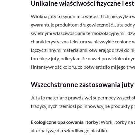
Unikalne właściwości fizyczne i es
Włókna juty to synonim trwałości! Ich niezwykła w
gwarantuje produktom długowieczność. Juta oddych
świetnymi właściwościami termoizolacyjnymi i dźwi
charakterystyczna tekstura są niezwykle cenione w 
łączyć z innymi materiałami, otwierając drzwi do 
torebkę z juty, odkryłam, że nawet po wielokrotny
i intensywność koloru, co potwierdziło mi jego trw
Wszechstronne zastosowania juty
Juta to materiał o prawdziwej supermocy wszechst
tradycyjnych rzemiosł po innowacyjne produkty pr
Ekologiczne opakowania i torby:
Worki, torby na 
alternatywę dla szkodliwego plastiku.