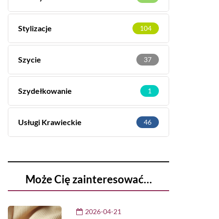
Stylizacje
104
Szycie
37
Szydełkowanie
1
Usługi Krawieckie
46
Może Cię zainteresować…
2026-04-21