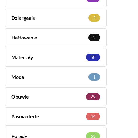
Dzierganie
2
Haftowanie
2
Materiały
50
Moda
1
Obuwie
29
Pasmanterie
44
Porady
63