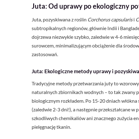
Juta: Od uprawy po ekologiczny po
Juta, pozyskiwana z roślin
Corchorus capsularis
i
C
subtropikalnych regionów, głównie Indii i Banglade
dojrzewa niezwykle szybko, zaledwie w 4-6 miesięc
surowcem, minimalizującym obciążenie dla środo
zastosowań.
Juta: Ekologiczne metody uprawy i pozyskiw
Tradycyjne metody przetwarzania juty to wzorowy 
naturalnych zbiornikach wodnych – to tak zwany pr
biologicznym rozkładem. Po 15-20 dniach włókna s
(zaledwie 2-3 dni!), a następnie przekształcane w
szkodliwych chemikaliów ani znacznego zużycia ener
pielęgnację tkanin.