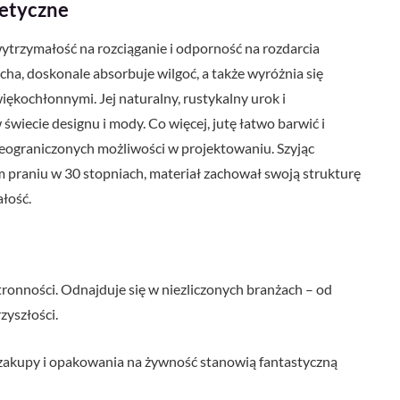
tetyczne
ytrzymałość na rozciąganie i odporność na rozdarcia
a, doskonale absorbuje wilgoć, a także wyróżnia się
ękochłonnymi. Jej naturalny, rustykalny urok i
świecie designu i mody. Co więcej, jutę łatwo barwić i
nieograniczonych możliwości w projektowaniu. Szyjąc
m praniu w 30 stopniach, materiał zachował swoją strukturę
ałość.
ronności. Odnajduje się w niezliczonych branżach – od
zyszłości.
zakupy i opakowania na żywność stanowią fantastyczną