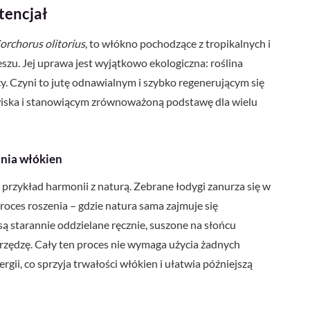
tencjał
orchorus olitorius
, to włókno pochodzące z tropikalnych i
szu. Jej uprawa jest wyjątkowo ekologiczna: roślina
y. Czyni to jutę odnawialnym i szybko regenerującym się
wiska i stanowiącym zrównoważoną podstawę dla wielu
ania włókien
przykład harmonii z naturą. Zebrane łodygi zanurza się w
oces roszenia – gdzie natura sama zajmuje się
ą starannie oddzielane ręcznie, suszone na słońcu
 przędzę. Cały ten proces nie wymaga użycia żadnych
gii, co sprzyja trwałości włókien i ułatwia późniejszą