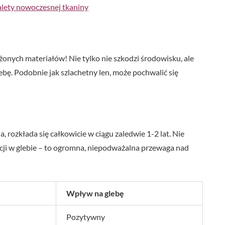
zalety nowoczesnej tkaniny
nych materiałów! Nie tylko nie szkodzi środowisku, ale
ebę. Podobnie jak szlachetny len, może pochwalić się
 rozkłada się całkowicie w ciągu zaledwie 1-2 lat. Nie
cji w glebie – to ogromna, niepodważalna przewaga nad
Wpływ na glebę
Pozytywny