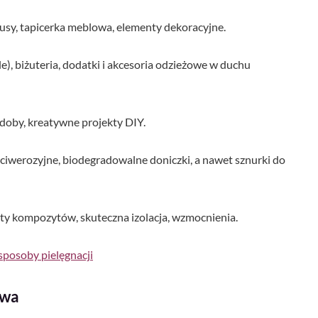
usy, tapicerka meblowa, elementy dekoracyjne.
le), biżuteria, dodatki i akcesoria odzieżowe w duchu
zdoby, kreatywne projekty DIY.
iwerozyjne, biodegradowalne doniczki, a nawet sznurki do
y kompozytów, skuteczna izolacja, wzmocnienia.
sposoby pielęgnacji
ywa