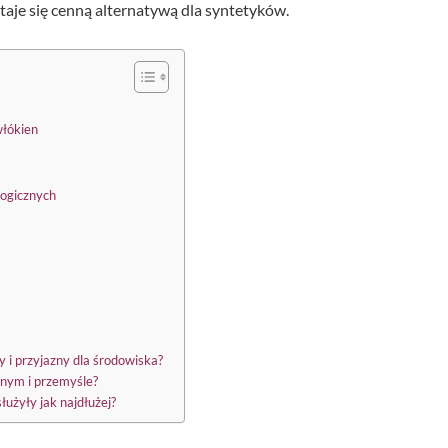
staje się cenną alternatywą dla syntetyków.
włókien
logicznych
y i przyjazny dla środowiska?
nnym i przemyśle?
służyły jak najdłużej?