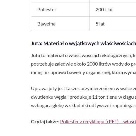
Poliester
200+ lat
Bawełna
5 lat
Juta: Materiał o wyjątkowych właściwościac
Juta to materiał o właściwościach ekologicznych, kt
potrzebuje zaledwie około 2000 litrów wody do pro
mniej niż uprawa bawełny organicznej, która wyma
Uprawa juty jest także sprzymierzeńcem w walce z
dwutlenku węgla i produkuje 11 ton tlenu w ciągu
wzbogaca glebę w składniki odżywcze i zapobiega 
Czytaj także:
Poliester z recyklingu (rPET) – właś