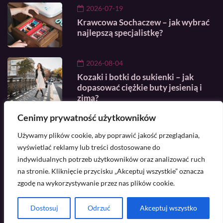
2026-07-19
Krawcowa Sochaczew – jak wybrać
najlepszą specjalistkę?
2026-08-04
Kozaki i botki do sukienki – jak
dopasować ciężkie buty jesienią i
zimą?
Cenimy prywatność użytkowników
2026-07-16
Używamy plików cookie, aby poprawić jakość przeglądania,
Jak się modnie ubrać na grilla?
wyświetlać reklamy lub treści dostosowane do
indywidualnych potrzeb użytkowników oraz analizować ruch
na stronie. Kliknięcie przycisku „Akceptuj wszystkie” oznacza
Masz pytanie? Skontaktuj się z nami -
zgodę na wykorzystywanie przez nas plików cookie.
kontakt@ciekaweszycie.pl
Dostosuj
Odrzuć
Akceptuj wszystko