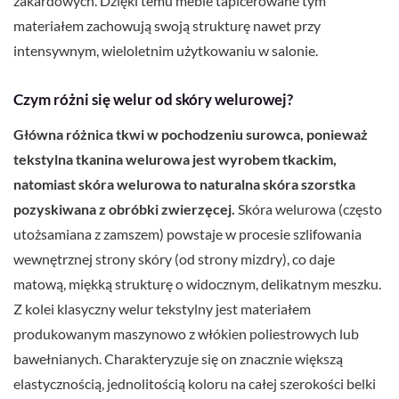
żakardowych. Dzięki temu meble tapicerowane tym
materiałem zachowują swoją strukturę nawet przy
intensywnym, wieloletnim użytkowaniu w salonie.
Czym różni się welur od skóry welurowej?
Główna różnica tkwi w pochodzeniu surowca, ponieważ
tekstylna tkanina welurowa jest wyrobem tkackim,
natomiast skóra welurowa to naturalna skóra szorstka
pozyskiwana z obróbki zwierzęcej.
Skóra welurowa (często
utożsamiana z zamszem) powstaje w procesie szlifowania
wewnętrznej strony skóry (od strony mizdry), co daje
matową, miękką strukturę o widocznym, delikatnym meszku.
Z kolei klasyczny welur tekstylny jest materiałem
produkowanym maszynowo z włókien poliestrowych lub
bawełnianych. Charakteryzuje się on znacznie większą
elastycznością, jednolitością koloru na całej szerokości belki