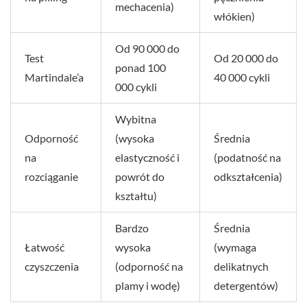
mechacenia)
włókien)
Od 90 000 do
Test
Od 20 000 do
ponad 100
Martindale’a
40 000 cykli
000 cykli
Wybitna
Odporność
(wysoka
Średnia
na
elastyczność i
(podatność na
rozciąganie
powrót do
odkształcenia)
kształtu)
Bardzo
Średnia
Łatwość
wysoka
(wymaga
czyszczenia
(odporność na
delikatnych
plamy i wodę)
detergentów)