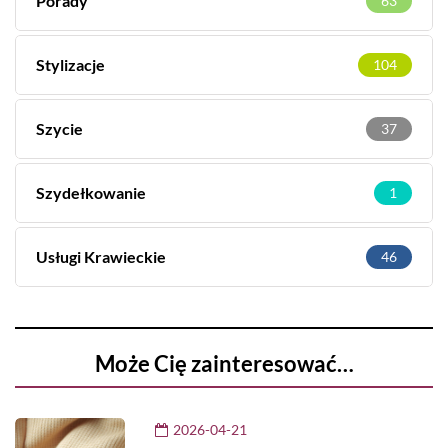
Porady
63
Stylizacje
104
Szycie
37
Szydełkowanie
1
Usługi Krawieckie
46
Może Cię zainteresować…
2026-04-21