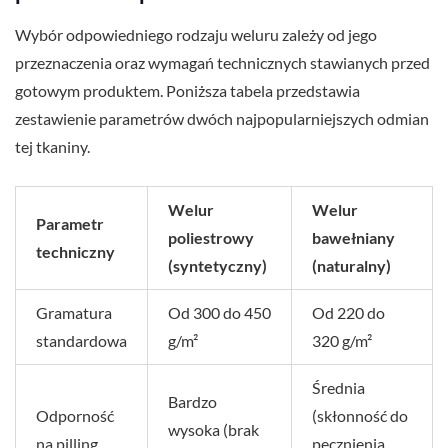
Wybór odpowiedniego rodzaju weluru zależy od jego
przeznaczenia oraz wymagań technicznych stawianych przed
gotowym produktem. Poniższa tabela przedstawia
zestawienie parametrów dwóch najpopularniejszych odmian
tej tkaniny.
Welur
Welur
Parametr
poliestrowy
bawełniany
techniczny
(syntetyczny)
(naturalny)
Gramatura
Od 300 do 450
Od 220 do
standardowa
g/m²
320 g/m²
Średnia
Bardzo
Odporność
(skłonność do
wysoka (brak
na pilling
pęcznienia