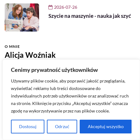
2026-07-26
Szycie na maszynie - nauka jak szyć
O MNIE
Alicja Woźniak
Cześć, tu Alicja! Od zawsze kręci mnie moda – uwielbiam
Cenimy prywatność użytkowników
wymyślać stylizacje, szyć własne ubrania i eksperymentować
Używamy plików cookie, aby poprawić jakość przeglądania,
z różnymi fasonami oraz materiałami, żeby stworzyć coś
wyświetlać reklamy lub treści dostosowane do
wyjątkowego. Lubię być na bieżąco z trendami, bo inspirują
indywidualnych potrzeb użytkowników oraz analizować ruch
mnie do nowych pomysłów i pomagają rozwijać własny styl.
na stronie. Kliknięcie przycisku „Akceptuj wszystkie” oznacza
Jeśli masz pytania, śmiało się odezwij -
zgodę na wykorzystywanie przez nas plików cookie.
kontakt@ciekaweszycie.pl
Dostosuj
Odrzuć
Akceptuj wszystko