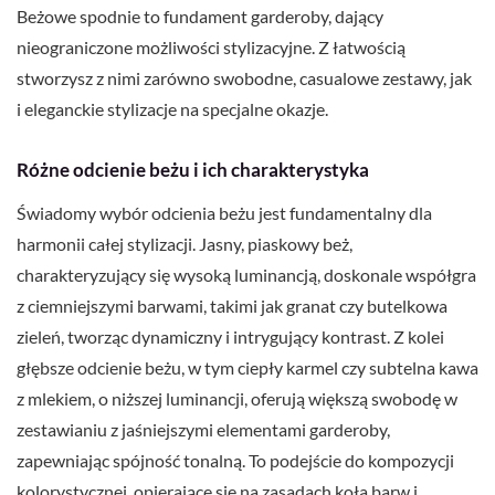
Beżowe spodnie to fundament garderoby, dający
nieograniczone możliwości stylizacyjne. Z łatwością
stworzysz z nimi zarówno swobodne, casualowe zestawy, jak
i eleganckie stylizacje na specjalne okazje.
Różne odcienie beżu i ich charakterystyka
Świadomy wybór odcienia beżu jest fundamentalny dla
harmonii całej stylizacji. Jasny, piaskowy beż,
charakteryzujący się wysoką luminancją, doskonale współgra
z ciemniejszymi barwami, takimi jak granat czy butelkowa
zieleń, tworząc dynamiczny i intrygujący kontrast. Z kolei
głębsze odcienie beżu, w tym ciepły karmel czy subtelna kawa
z mlekiem, o niższej luminancji, oferują większą swobodę w
zestawianiu z jaśniejszymi elementami garderoby,
zapewniając spójność tonalną. To podejście do kompozycji
kolorystycznej, opierające się na zasadach koła barw i