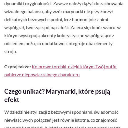
dynamiki i oryginalności. Zawsze należy dążyć do zachowania
wizualnego balansu, aby wzór marynarki nie przytłoczył
delikatnych beżowych spodni, lecz harmonijnie z nimi
współgrał, tworząc spójną całość. Zaleca się dobór wzoru, w
którym występują akcenty kolorystyczne współgrające z
odcieniem beżu, co dodatkowo zintegruje oba elementy
stroju.
Czytaj także:
Kolorowe torebki, dzięki którym Twój outfit
nabierze niepowtarzalnego charakteru
Czego unikać? Marynarki, które psują
efekt
W dziedzinie stylizacji z beżowymi spodniami, świadomość
niewłaściwych połączeń jest równie istotna, co znajomość
udanych kombinacji. Niektóre zestawienia marynarek mogą