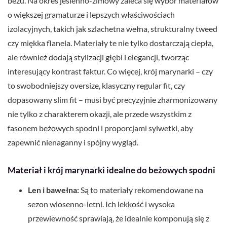
beżu. Na okres jesienno-zimowy zaleca się wybór materiałów
o większej gramaturze i lepszych właściwościach
izolacyjnych, takich jak szlachetna wełna, strukturalny tweed
czy miękka flanela. Materiały te nie tylko dostarczają ciepła,
ale również dodają stylizacji głębi i elegancji, tworząc
interesujący kontrast faktur. Co więcej, krój marynarki – czy
to swobodniejszy oversize, klasyczny regular fit, czy
dopasowany slim fit – musi być precyzyjnie zharmonizowany
nie tylko z charakterem okazji, ale przede wszystkim z
fasonem beżowych spodni i proporcjami sylwetki, aby
zapewnić nienaganny i spójny wygląd.
Materiał i krój marynarki idealne do beżowych spodni
Len i bawełna:
Są to materiały rekomendowane na
sezon wiosenno-letni. Ich lekkość i wysoka
przewiewność sprawiają, że idealnie komponują się z