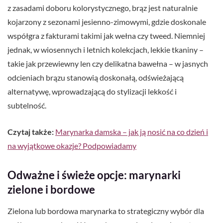
z zasadami doboru kolorystycznego, brąz jest naturalnie
kojarzony z sezonami jesienno-zimowymi, gdzie doskonale
współgra z fakturami takimi jak wełna czy tweed. Niemniej
jednak, w wiosennych i letnich kolekcjach, lekkie tkaniny –
takie jak przewiewny len czy delikatna bawełna – w jasnych
odcieniach brązu stanowią doskonałą, odświeżającą
alternatywę, wprowadzającą do stylizacji lekkość i
subtelność.
Czytaj także:
Marynarka damska – jak ją nosić na co dzień i
na wyjątkowe okazje? Podpowiadamy
Odważne i świeże opcje: marynarki
zielone i bordowe
Zielona lub bordowa marynarka to strategiczny wybór dla