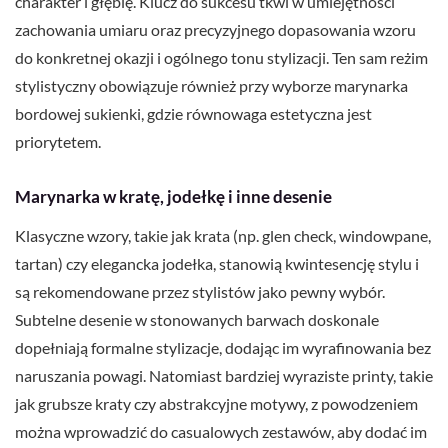
charakter i głębię. Klucz do sukcesu tkwi w umiejętności
zachowania umiaru oraz precyzyjnego dopasowania wzoru
do konkretnej okazji i ogólnego tonu stylizacji. Ten sam reżim
stylistyczny obowiązuje również przy wyborze marynarka
bordowej sukienki, gdzie równowaga estetyczna jest
priorytetem.
Marynarka w kratę, jodełkę i inne desenie
Klasyczne wzory, takie jak krata (np. glen check, windowpane,
tartan) czy elegancka jodełka, stanowią kwintesencję stylu i
są rekomendowane przez stylistów jako pewny wybór.
Subtelne desenie w stonowanych barwach doskonale
dopełniają formalne stylizacje, dodając im wyrafinowania bez
naruszania powagi. Natomiast bardziej wyraziste printy, takie
jak grubsze kraty czy abstrakcyjne motywy, z powodzeniem
można wprowadzić do casualowych zestawów, aby dodać im