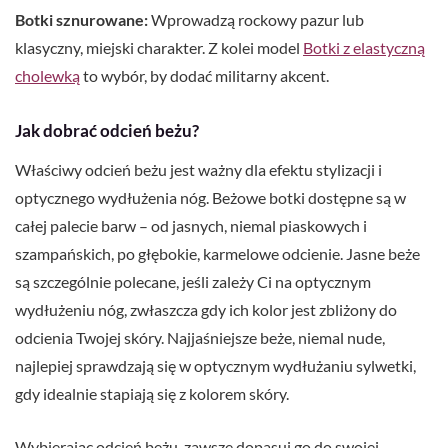
Botki sznurowane:
Wprowadzą rockowy pazur lub
klasyczny, miejski charakter. Z kolei model
Botki z elastyczną
cholewką
to wybór, by dodać militarny akcent.
Jak dobrać odcień beżu?
Właściwy odcień beżu jest ważny dla efektu stylizacji i
optycznego wydłużenia nóg. Beżowe botki dostępne są w
całej palecie barw – od jasnych, niemal piaskowych i
szampańskich, po głębokie, karmelowe odcienie. Jasne beże
są szczególnie polecane, jeśli zależy Ci na optycznym
wydłużeniu nóg, zwłaszcza gdy ich kolor jest zbliżony do
odcienia Twojej skóry. Najjaśniejsze beże, niemal nude,
najlepiej sprawdzają się w optycznym wydłużaniu sylwetki,
gdy idealnie stapiają się z kolorem skóry.
Wybierając odcień beżu, zawsze dopasuj go do swojej