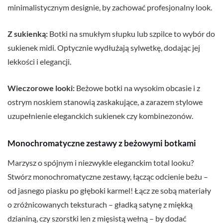
minimalistycznym designie, by zachować profesjonalny look.
Z sukienką:
Botki na smukłym słupku lub szpilce to wybór do
sukienek midi. Optycznie wydłużają sylwetkę, dodając jej
lekkości i elegancji.
Wieczorowe looki:
Beżowe botki na wysokim obcasie i z
ostrym noskiem stanowią zaskakujące, a zarazem stylowe
uzupełnienie eleganckich sukienek czy kombinezonów.
Monochromatyczne zestawy z beżowymi botkami
Marzysz o spójnym i niezwykle eleganckim total looku?
Stwórz monochromatyczne zestawy, łącząc odcienie beżu –
od jasnego piasku po głęboki karmel! Łącz ze sobą materiały
o zróżnicowanych teksturach – gładką satynę z miękką
dzianiną, czy szorstki len z mięsistą wełną – by dodać