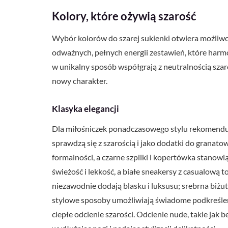
Kolory, które ożywią szarość
Wybór kolorów do szarej sukienki otwiera możliwość
odważnych, pełnych energii zestawień, które harmo
w unikalny sposób współgrają z neutralnością szaroś
nowy charakter.
Klasyka elegancji
Dla miłośniczek ponadczasowego stylu rekomenduję
sprawdzą się z szarością i jako dodatki do granatowe
formalności, a czarne szpilki i kopertówka stanow
świeżość i lekkość, a białe sneakersy z casualową t
niezawodnie dodają blasku i luksusu; srebrna biżu
stylowe sposoby umożliwiają świadome podkreślen
ciepłe odcienie szarości. Odcienie nude, takie jak 