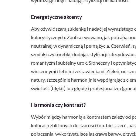
wydłużając nogi i nadając stylizacji delikatności.
Energetyczne akcenty
Aby ożywić szarą sukienkę i nadać jej wyrazisteg
kolorystycznych. Zaobserwowano, jak potrafią one c
neutralnej w dynamiczną i pełną życia. Czerwień, sy
szminki czy torebki, dodając stylizacji zdecydowa
romantyzm i subtelny urok. Słoneczny i optymistycz
wiosennymi i letnimi zestawieniami. Zieleń, od sz
natury, szczególnie harmonijnie współgrając z ciem
świeżość (błękit) lub głębię i profesjonalizm (granat
Harmonia czy kontrast?
Wybór między harmonią a kontrastem zależy od po
kolorach zbliżonych do szarości (np. biel, czerń, p
połączenia, wykorzystujące jaskrawe barwy, przycią