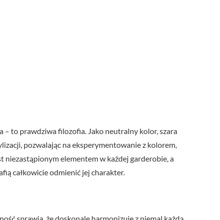
 – to prawdziwa filozofia. Jako neutralny kolor, szara
stylizacji, pozwalając na eksperymentowanie z kolorem,
jest niezastąpionym elementem w każdej garderobie, a
fią całkowicie odmienić jej charakter.
ność sprawia, że doskonale harmonizuje z niemal każdą