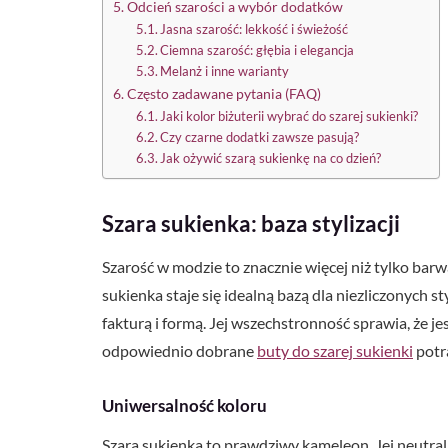
Odcień szarości a wybór dodatków
Jasna szarość: lekkość i świeżość
Ciemna szarość: głębia i elegancja
Melanż i inne warianty
Często zadawane pytania (FAQ)
Jaki kolor biżuterii wybrać do szarej sukienki?
Czy czarne dodatki zawsze pasują?
Jak ożywić szarą sukienkę na co dzień?
Szara sukienka: baza stylizacji
Szarość w modzie to znacznie więcej niż tylko barwa
sukienka staje się idealną bazą dla niezliczonych 
fakturą i formą. Jej wszechstronność sprawia, że 
odpowiednio dobrane
buty do szarej sukienki
potra
Uniwersalność koloru
Szara sukienka to prawdziwy kameleon. Jej neutral