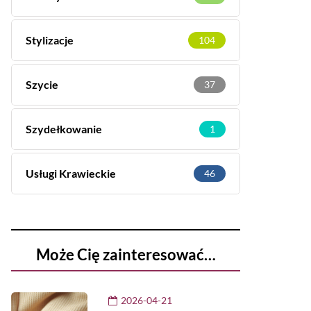
Stylizacje
104
Szycie
37
Szydełkowanie
1
Usługi Krawieckie
46
Może Cię zainteresować…
2026-04-21