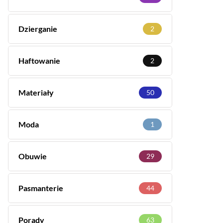
Dzierganie
2
Haftowanie
2
Materiały
50
Moda
1
Obuwie
29
Pasmanterie
44
Porady
63