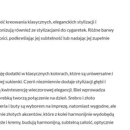
 kreowania klasycznych, eleganckich stylizacji i
nizują również ze stylizacjami do cygaretek. Różne barwy
ci, podkreślając jej subtelność lub nadając jej zupełnie
 dodatki w klasycznych kolorach, które są uniwersalne i
j sukienki. Czerń niezmiennie dodaje stylizacji głębi i
ią kwintesencję wieczorowej elegancji. Biel wprowadza
orebką tworzą połączenie na dzień. Srebro i złoto
teria i buty są wyborem na imprezę, natomiast wygodne, ale
ie złotych akcentów, które z kolei harmonijnie wydobędą
beże i kremy, budują harmonijną, subtelną całość, optycznie