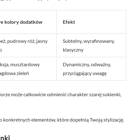
e kolory dodatków
Efekt
 beż, pudrowy róż, jasny
Subtelny, wyrafinowany,
o
klasyczny
uksja, musztardowy
Dynamiczny, odważny,
ragdowa zieleń
przyciągający uwagę
rze może całkowicie odmienić charakter szarej sukienki,
do konkretnych elementów, które dopełnią Twoją stylizację.
enki