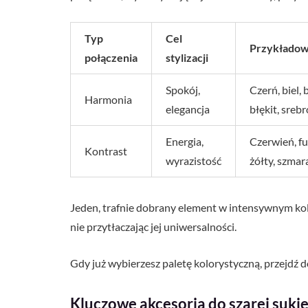
Typ
Cel
Przykładow
połączenia
stylizacji
Spokój,
Czerń, biel,
Harmonia
elegancja
błękit, srebr
Energia,
Czerwień, f
Kontrast
wyrazistość
żółty, szma
Jeden, trafnie dobrany element w intensywnym kolo
nie przytłaczając jej uniwersalności.
Gdy już wybierzesz paletę kolorystyczną, przejdź 
Kluczowe akcesoria do szarej suki