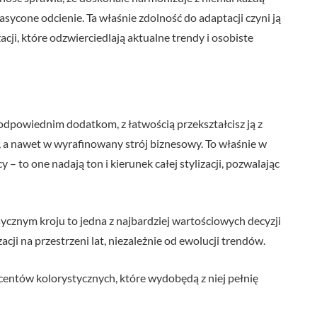
sycone odcienie. Ta właśnie zdolność do adaptacji czyni ją
ji, które odzwierciedlają aktualne trendy i osobiste
 odpowiednim dodatkom, z łatwością przekształcisz ją z
, a nawet w wyrafinowany strój biznesowy. To właśnie w
 – to one nadają ton i kierunek całej stylizacji, pozwalając
sycznym kroju to jedna z najbardziej wartościowych decyzji
ji na przestrzeni lat, niezależnie od ewolucji trendów.
centów kolorystycznych, które wydobędą z niej pełnię