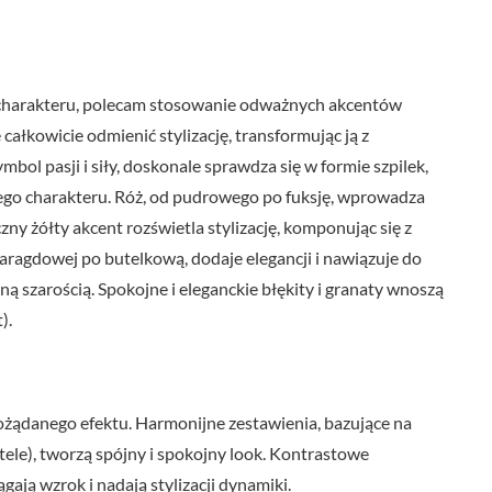
o charakteru, polecam stosowanie odważnych akcentów
ałkowicie odmienić stylizację, transformując ją z
mbol pasji i siły, doskonale sprawdza się w formie szpilek,
nego charakteru. Róż, od pudrowego po fuksję, wprowadza
ny żółty akcent rozświetla stylizację, komponując się z
maragdowej po butelkową, dodaje elegancji i nawiązuje do
ną szarością. Spokojne i eleganckie błękity i granaty wnoszą
).
żądanego efektu. Harmonijne zestawienia, bazujące na
astele), tworzą spójny i spokojny look. Kontrastowe
gają wzrok i nadają stylizacji dynamiki.