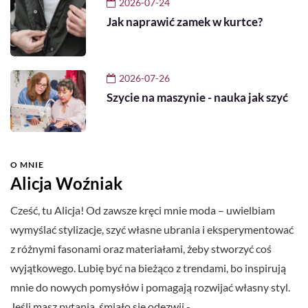
2026-07-24
Jak naprawić zamek w kurtce?
2026-07-26
Szycie na maszynie - nauka jak szyć
O MNIE
Alicja Woźniak
Cześć, tu Alicja! Od zawsze kręci mnie moda – uwielbiam
wymyślać stylizacje, szyć własne ubrania i eksperymentować
z różnymi fasonami oraz materiałami, żeby stworzyć coś
wyjątkowego. Lubię być na bieżąco z trendami, bo inspirują
mnie do nowych pomysłów i pomagają rozwijać własny styl.
Jeśli masz pytania, śmiało się odezwij -