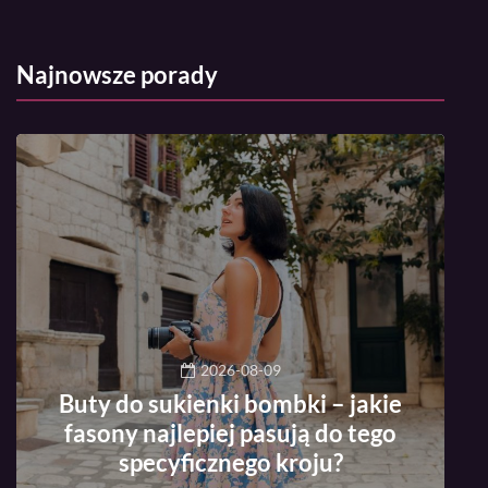
Najnowsze porady
2026-08-09
Buty do sukienki bombki – jakie
fasony najlepiej pasują do tego
specyficznego kroju?