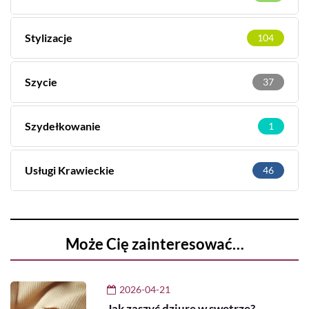
Stylizacje
104
Szycie
37
Szydełkowanie
1
Usługi Krawieckie
46
Może Cię zainteresować…
2026-04-21
Jak zaszyć dziurę w swetrze?