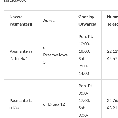
Nazwa
Godziny
Nume
Adres
Pasmanterii
Otwarcia
Telef
Pon.-Pt.
10:00-
ul.
Pasmanteria
18:00,
22 12
Przemysłowa
'Niteczka’
Sob.
45 67
5
9:00-
14:00
Pon.-Pt.
9:00-
Pasmanteria
17:00,
22 76
ul. Długa 12
u Kasi
Sob.
43 21
9:00-