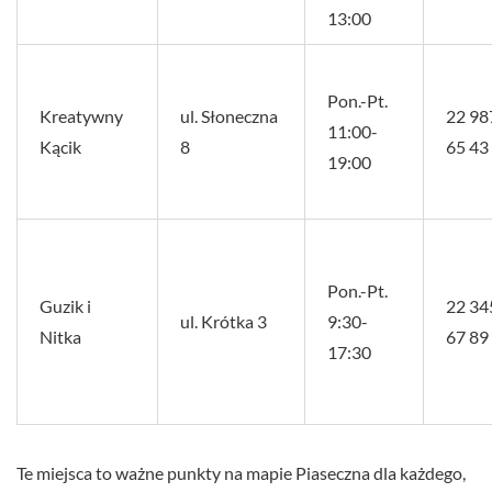
13:00
Pon.-Pt.
Kreatywny
ul. Słoneczna
22 98
11:00-
Kącik
8
65 43
19:00
Pon.-Pt.
Guzik i
22 34
ul. Krótka 3
9:30-
Nitka
67 89
17:30
Te miejsca to ważne punkty na mapie Piaseczna dla każdego,