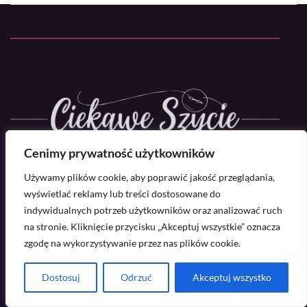
Cenimy prywatność użytkowników
Używamy plików cookie, aby poprawić jakość przeglądania,
wyświetlać reklamy lub treści dostosowane do
Ciekawe Szycie to miejsce dla wszystkich, którzy kochają
indywidualnych potrzeb użytkowników oraz analizować ruch
modę i uwielbiają tworzyć własne ubrania. Znajdziesz tu
na stronie. Kliknięcie przycisku „Akceptuj wszystkie” oznacza
zgodę na wykorzystywanie przez nas plików cookie.
inspiracje, poradniki DIY i praktyczne wskazówki
dotyczące szycia. Od prostych projektów po bardziej
Dostosuj
Odrzuć
Akceptuj wszystko
zaawansowane techniki – mamy coś dla każdego!
Dowiedz się, jak samodzielnie wykonać modne ubrania,