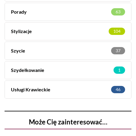
Porady
63
Stylizacje
104
Szycie
37
Szydełkowanie
1
Usługi Krawieckie
46
Może Cię zainteresować…