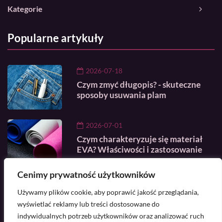
Kategorie
Popularne artykuły
2026-07-18
Czym zmyć długopis? - skuteczne
sposoby usuwania plam
2026-07-01
Czym charakteryzuje się materiał
EVA? Właściwości i zastosowanie
Cenimy prywatność użytkowników
2026-07-18
Używamy plików cookie, aby poprawić jakość przeglądania,
Opinie i ceny najlepszych
pasmanterii w Katowicach
wyświetlać reklamy lub treści dostosowane do
indywidualnych potrzeb użytkowników oraz analizować ruch