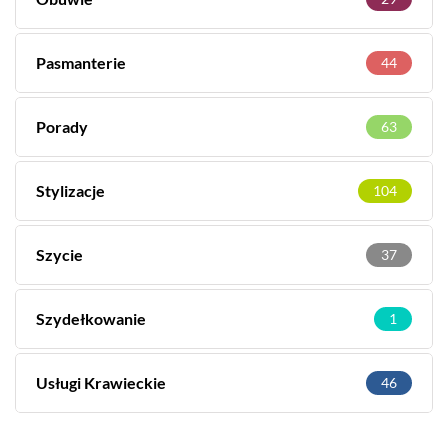
Pasmanterie
44
Porady
63
Stylizacje
104
Szycie
37
Szydełkowanie
1
Usługi Krawieckie
46