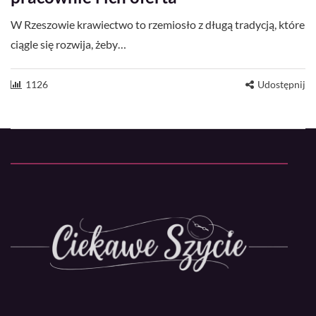
W Rzeszowie krawiectwo to rzemiosło z długą tradycją, które
ciągle się rozwija, żeby…
1126
Udostępnij