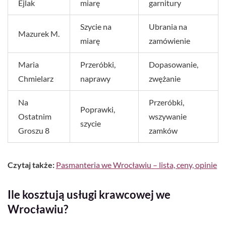
Ejlak
miarę
garnitury
Szycie na
Ubrania na
Mazurek M.
miarę
zamówienie
Maria
Przeróbki,
Dopasowanie,
Chmielarz
naprawy
zwężanie
Na
Przeróbki,
Poprawki,
Ostatnim
wszywanie
szycie
Groszu 8
zamków
Czytaj także:
Pasmanteria we Wrocławiu – lista, ceny, opinie
Ile kosztują usługi krawcowej we
Wrocławiu?