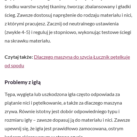
środku warstw szytej tkaniny, tworząc zbalansowany i gładki
ścieg. Zawsze dostosuj naprężenie do rodzaju materiału i nici,
z którymi pracujesz. Zacznij od neutralnego ustawienia
(zwykle 4-5) i reguluj je stopniowo, wykonując testowe ściegi
na skrawku materiału.
Czytaj także:
Dlaczego maszyna do szycia Łucznik pętelkuje
od spodu
Problemy z igłą
Tępa, wygięta lub uszkodzona igła często odpowiada za
plątanie nici i pętelkowanie, a także za dlaczego maszyna
zrywa. Równie istotny jest dobór odpowiedniego typu i
rozmiaru igły – zawsze dopasuj ją do materiału i nici. Zawsze
upewnij się, że igła jest prawidłowo zamocowana, ostrym
końcem skierowanym w stronę szycia.