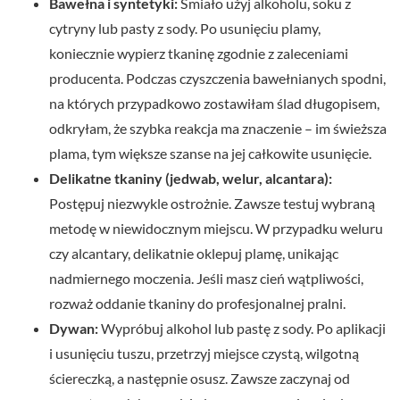
Bawełna i syntetyki:
Śmiało użyj alkoholu, soku z
cytryny lub pasty z sody. Po usunięciu plamy,
koniecznie wypierz tkaninę zgodnie z zaleceniami
producenta. Podczas czyszczenia bawełnianych spodni,
na których przypadkowo zostawiłam ślad długopisem,
odkryłam, że szybka reakcja ma znaczenie – im świeższa
plama, tym większe szanse na jej całkowite usunięcie.
Delikatne tkaniny (jedwab, welur, alcantara):
Postępuj niezwykle ostrożnie. Zawsze testuj wybraną
metodę w niewidocznym miejscu. W przypadku weluru
czy alcantary, delikatnie oklepuj plamę, unikając
nadmiernego moczenia. Jeśli masz cień wątpliwości,
rozważ oddanie tkaniny do profesjonalnej pralni.
Dywan:
Wypróbuj alkohol lub pastę z sody. Po aplikacji
i usunięciu tuszu, przetrzyj miejsce czystą, wilgotną
ściereczką, a następnie osusz. Zawsze zaczynaj od