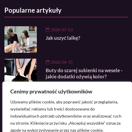
Popularne artykuły
2026-07-23
Jak uszyć lalkę?
2026-06-15
Buty do szarej sukienki na wesele -
jakie dodatki ożywią kolor?
Cenimy prywatność użytkowników
2025-07-03
Używamy plików cookie, aby poprawić jakość przeglądania,
Jak powinna wyglądać garderoba
eleganckiego mężczyzny?
wyświetlać reklamy lub treści dostosowane do
indywidualnych potrzeb użytkowników oraz analizować ruch
na stronie. Kliknięcie przycisku „Akceptuj wszystkie” oznacza
Masz pytanie? Skontaktuj się z nami -
zgodę na wykorzystywanie przez nas plików cookie.