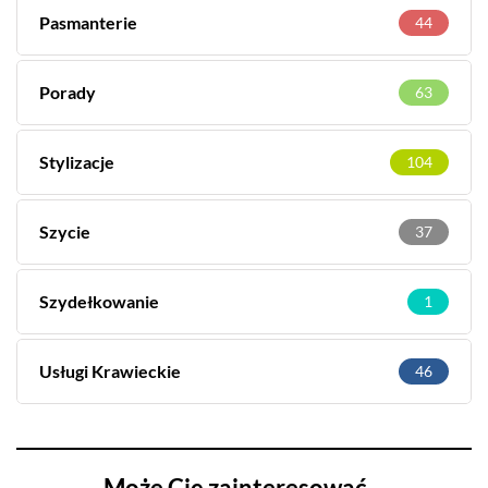
Pasmanterie
44
Porady
63
Stylizacje
104
Szycie
37
Szydełkowanie
1
Usługi Krawieckie
46
Może Cię zainteresować…