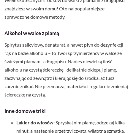
Wiele skutecznych środków do walki z plamami z długopisu
znajdziesz w swoim domu! Oto najpopularniejsze i
sprawdzone domowe metody.
Alkohol w walce z plamą
Spirytus salicylowy, denaturat, a nawet płyn do dezynfekcji
rąk na bazie alkoholu – to Twoi sprzymierzeńcy w walce ze
świeżymi plamami z długopisu. Nanieś niewielką ilość
alkoholu na czystą ściereczkę i delikatnie oklepuj plamę,
zaczynając od zewnątrz i kierując się do środka, aż tusz
zacznie znikać. Nie przemaczaj materiału i regularnie zmieniaj
ściereczkę na czystą.
Inne domowe triki
Lakier do włosów:
Spryskaj nim plamę, odczekaj kilka
minut, a następnie przetrzyj czystą, wilgotną szmatką.