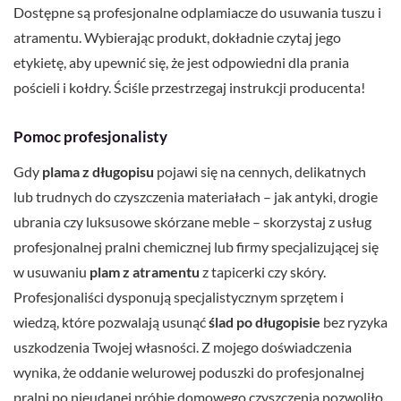
Dostępne są profesjonalne odplamiacze do usuwania tuszu i
atramentu. Wybierając produkt, dokładnie czytaj jego
etykietę, aby upewnić się, że jest odpowiedni dla prania
pościeli i kołdry. Ściśle przestrzegaj instrukcji producenta!
Pomoc profesjonalisty
Gdy
plama z długopisu
pojawi się na cennych, delikatnych
lub trudnych do czyszczenia materiałach – jak antyki, drogie
ubrania czy luksusowe skórzane meble – skorzystaj z usług
profesjonalnej pralni chemicznej lub firmy specjalizującej się
w usuwaniu
plam z atramentu
z tapicerki czy skóry.
Profesjonaliści dysponują specjalistycznym sprzętem i
wiedzą, które pozwalają usunąć
ślad po długopisie
bez ryzyka
uszkodzenia Twojej własności. Z mojego doświadczenia
wynika, że oddanie welurowej poduszki do profesjonalnej
pralni po nieudanej próbie domowego czyszczenia pozwoliło