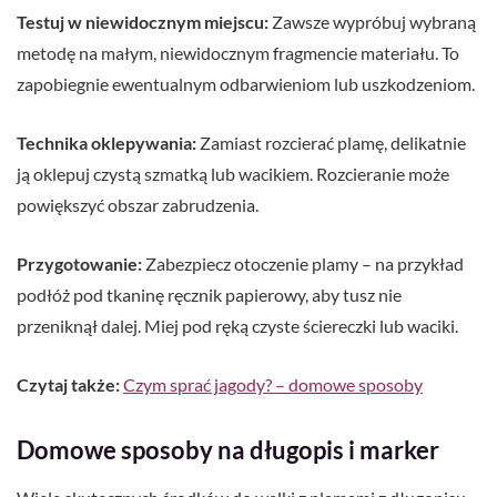
Testuj w niewidocznym miejscu:
Zawsze wypróbuj wybraną
metodę na małym, niewidocznym fragmencie materiału. To
zapobiegnie ewentualnym odbarwieniom lub uszkodzeniom.
Technika oklepywania:
Zamiast rozcierać plamę, delikatnie
ją oklepuj czystą szmatką lub wacikiem. Rozcieranie może
powiększyć obszar zabrudzenia.
Przygotowanie:
Zabezpiecz otoczenie plamy – na przykład
podłóż pod tkaninę ręcznik papierowy, aby tusz nie
przeniknął dalej. Miej pod ręką czyste ściereczki lub waciki.
Czytaj także:
Czym sprać jagody? – domowe sposoby
Domowe sposoby na długopis i marker