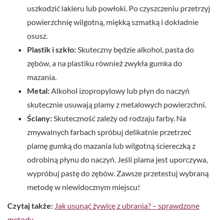
uszkodzić lakieru lub powłoki. Po czyszczeniu przetrzyj
powierzchnię wilgotną, miękką szmatką i dokładnie
osusz.
Plastik i szkło:
Skuteczny będzie alkohol, pasta do
zębów, a na plastiku również zwykła gumka do
mazania.
Metal:
Alkohol izopropylowy lub płyn do naczyń
skutecznie usuwają plamy z metalowych powierzchni.
Ściany:
Skuteczność zależy od rodzaju farby. Na
zmywalnych farbach spróbuj delikatnie przetrzeć
plamę gumką do mazania lub wilgotną ściereczką z
odrobiną płynu do naczyń. Jeśli plama jest uporczywa,
wypróbuj pastę do zębów. Zawsze przetestuj wybraną
metodę w niewidocznym miejscu!
Czytaj także:
Jak usunąć żywicę z ubrania? – sprawdzone
metody