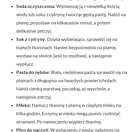
Soda oczyszczona:
Wymieszaj ją z niewielką ilością
wody lub soku z cytryny, tworząc gęstą pastę. Nałóż na
plamę, pozostaw na kilkanaście minut, a potem
delikatnie zetrzyj.
Sok z cytryny:
Działa wybielająco, sprawdzi się na
białych tkaninach. Nanieś bezpośrednio na plamę,
wystaw na słońce (jeśli to możliwe), a następnie
wypłucz.
Pasta do zębów:
Biała, nieżelowa pasta sprawdzi się na
plamach z długopisu na twardych powierzchniach.
Nałóż cienką warstwę, poczekaj, aż wyschnie, a
następnie zetrzyj.
Mleko:
Namocz tkaninę z plamą w ciepłym mleku na
kilka godzin. Enzymy w mleku mogą pomóc rozłożyć
atrament. Po namoczeniu wypierz tkaninę.
Płyn do naczyń:
W połączeniu z wodą, nałożony na