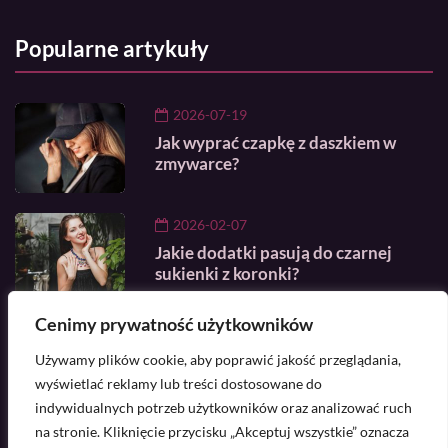
Popularne artykuły
2026-07-19
Jak wyprać czapkę z daszkiem w
zmywarce?
2026-02-07
Jakie dodatki pasują do czarnej
sukienki z koronki?
Cenimy prywatność użytkowników
2026-07-20
Używamy plików cookie, aby poprawić jakość przeglądania,
Najdroższa torebka na świecie - Ile
kosztuje i jak wygląda?
wyświetlać reklamy lub treści dostosowane do
indywidualnych potrzeb użytkowników oraz analizować ruch
na stronie. Kliknięcie przycisku „Akceptuj wszystkie” oznacza