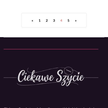
«
1
2
3
4
5
»